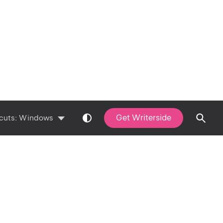
Get Writerside
cuts:
Windows