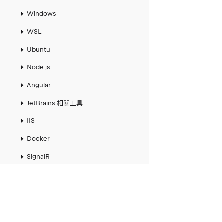
Windows
WSL
Ubuntu
Node.js
Angular
JetBrains 相關工具
IIS
Docker
SignalR
.NET Core
ASP.NET
Visual Studio