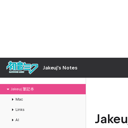
Jakeuj's Notes
Jakeuj 筆記本
Mac
Links
Jake
AI