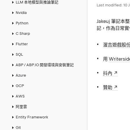
LLM 本地模型與推論筆記
Last modified:
10 
Nvidia
Jakeuj 筆記
Python
記，作為日常實
C Sharp
Flutter
渥吉遊戲股份有
SQL
用
Writersid
ABP / ABP.IO 開發環境與安裝筆記
抖內
Azure
GCP
贊助
AWS
阿里雲
Entity Framework
Git