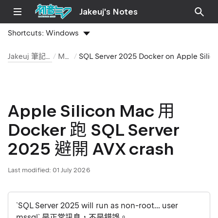
Jakeuj's Notes
Shortcuts:
Windows
Jakeuj 筆記本
Mac
SQL Server 2025 Docker on Apple Sil
Apple Silicon Mac 用
Docker 跑 SQL Server
2025 避開 AVX crash
Last modified:
01 July 2026
`SQL Server 2025 will run as non-root... user
mssql` 是正常訊息，不是錯誤。