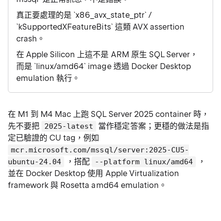
真正要處理的是 `x86_avx_state_ptr` /
`kSupportedXFeatureBits` 這類 AVX assertion
crash。
在 Apple Silicon 上這不是 ARM 原生 SQL Server，
而是 `linux/amd64` image 透過 Docker Desktop
emulation 執行。
在 M1 到 M4 Mac 上跑 SQL Server 2025 container 時，
先不要把
當作穩定答案；更穩的做法是指
2025-latest
定已驗證的 CU tag，例如
mcr.microsoft.com/mssql/server:2025-CU5-
，搭配
，
ubuntu-24.04
--platform linux/amd64
並在 Docker Desktop 使用 Apple Virtualization
framework 與 Rosetta amd64 emulation。