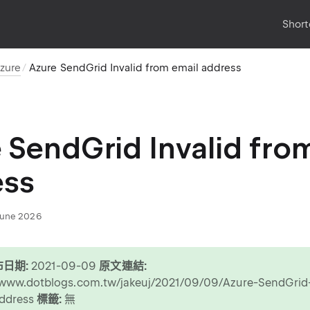
Short
zure
Azure SendGrid Invalid from email address
 SendGrid Invalid fro
ess
June 2026
日期:
2021-09-09
原文連結:
/www.dotblogs.com.tw/jakeuj/2021/09/09/Azure-SendGrid-
address
標籤:
無