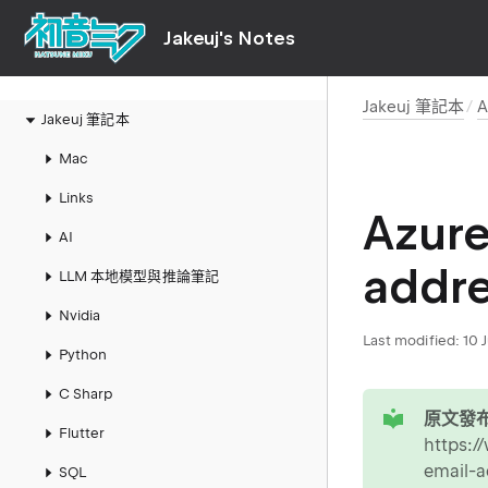
Jakeuj's Notes
Jakeuj 筆記本
A
Jakeuj 筆記本
Mac
Links
Azure
AI
addr
LLM 本地模型與推論筆記
Nvidia
Last modified:
10 
Python
C Sharp
tip
原文發布
Flutter
https:/
email-
SQL