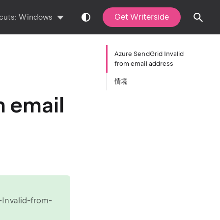
Get Writerside
cuts:
Windows
Azure SendGrid Invalid
from email address
情境
m email
Invalid-from-