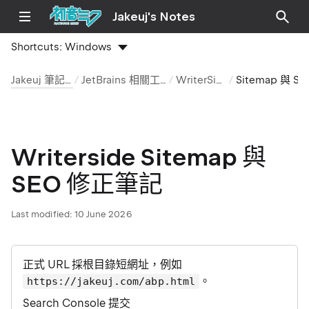
Jakeuj's Notes
Shortcuts:
Windows
Jakeuj 筆記本
JetBrains 相關工具
WriterSide
Sitemap 與 SEO
Writerside Sitemap 與
SEO 修正筆記
Last modified:
10 June 2026
正式 URL 採根目錄短網址，例如
。
https://jakeuj.com/abp.html
Search Console 提交