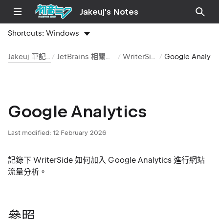
Jakeuj's Notes
Shortcuts:
Windows
Jakeuj 筆記本
JetBrains 相關工具
WriterSide
Google Anal
Google Analytics
Last modified:
12 February 2026
記錄下 WriterSide 如何加入 Google Analytics 進行網站
流量分析。
參照