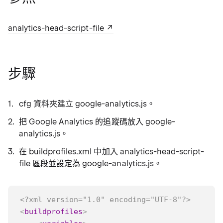
analytics-head-script-file
步驟
cfg 資料夾建立 google-analytics.js。
把 Google Analytics 的追蹤碼放入 google-
analytics.js。
在 buildprofiles.xml 中加入 analytics-head-script-
file 區段並設定為 google-analytics.js。
<?xml version="1.0" encoding="UTF-8"?>
<
buildprofiles
>