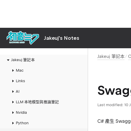
Jakeuj's Notes
Jakeuj 筆記本
C
Jakeuj 筆記本
Mac
Links
Swa
AI
LLM 本地模型與推論筆記
Last modified:
10 
Nvidia
C# 產生 Swag
Python