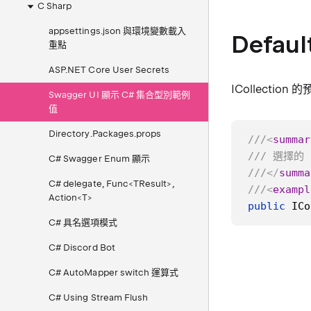
C Sharp
appsettings.json 與環境變數載入
Defaul
重點
ASP.NET Core User Secrets
ICollectio
Swagger UI 顯示 C# 集合型別範例
值
Directory.Packages.props
///
<
summar
/// 選擇的 
C# Swagger Enum 顯示
///
</
summa
C# delegate, Func<TResult>,
///
<
exampl
Action<T>
public
ICo
C# 具名選項模式
C# Discord Bot
C# AutoMapper switch 運算式
C# Using Stream Flush