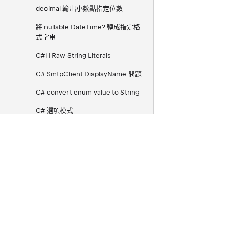
decimal 輸出小數點指定位數
將 nullable DateTime? 轉成指定格
式字串
C#11 Raw String Literals
C# SmtpClient DisplayName 問題
C# convert enum value to String
C# 選項模式
C# AddMonths vs AddDays
C# CsvHelper 讀取技巧
C# Dotnet Core CsvHelper Csv
To Class
C# Summary link url
C# Linq 動態 Expression