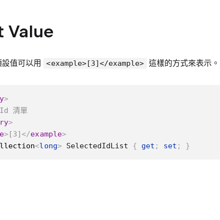
t Value
n 的預設值可以用
這樣的方式來表示。
<example>[3]</example>
y
>
Id 清單
ry
>
e
>
[3]
</
example
>
llection
<
long
>
 SelectedIdList 
{
get
;
set
;
}