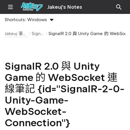
Jakeuj's Notes
Shortcuts:
Windows
Jakeuj 筆記本
SignalR
SignalR 2.0 與 Unity Game 的 WebSocket 連線
SignalR 2.0 與 Unity
Game 的 WebSocket 連
線筆記 {id="SignalR-2-0-
Unity-Game-
WebSocket-
Connection"}