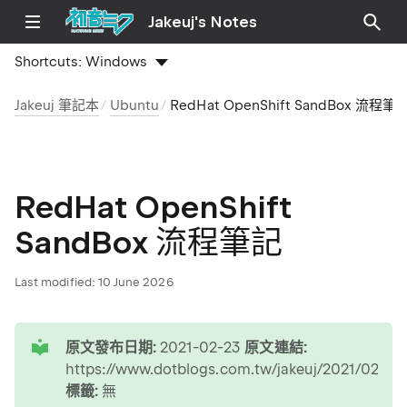
Jakeuj's Notes
Shortcuts:
Windows
Jakeuj 筆記本
Ubuntu
RedHat OpenShift SandBox 流程筆
RedHat OpenShift
SandBox 流程筆記
Last modified:
10 June 2026
tip
原文發布日期:
2021-02-23
原文連結:
https://www.dotblogs.com.tw/jakeuj/2021/02/2
標籤:
無