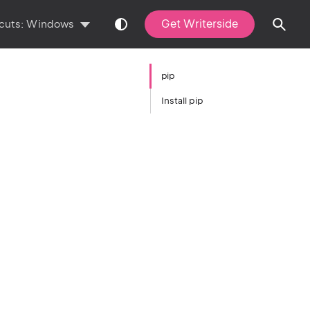
Get Writerside
cuts:
Windows
pip
Install pip