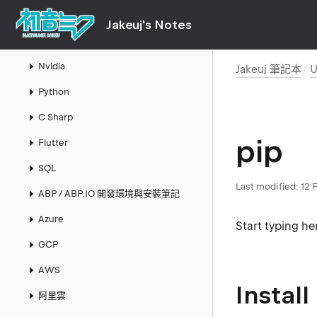
AI
Jakeuj's Notes
LLM 本地模型與推論筆記
Nvidia
Jakeuj 筆記本
U
Python
C Sharp
pip
Flutter
SQL
Last modified:
12 
ABP / ABP.IO 開發環境與安裝筆記
Azure
Start typing her
GCP
AWS
Install
阿里雲