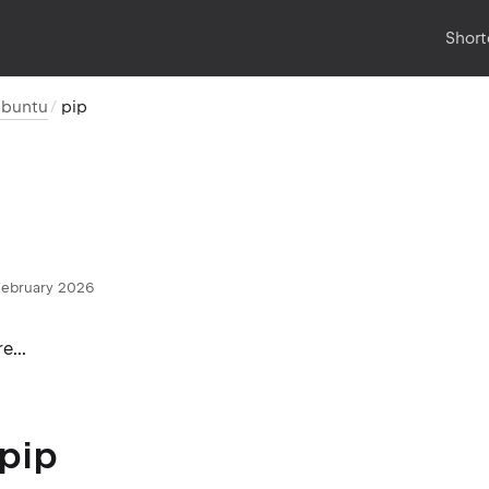
Short
buntu
pip
February 2026
e...
 pip