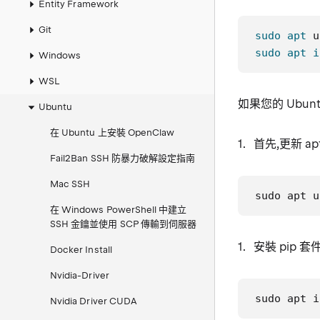
Entity Framework
Git
sudo
apt
sudo
apt
i
Windows
WSL
如果您的 Ubun
Ubuntu
在 Ubuntu 上安裝 OpenClaw
首先,更新 ap
Fail2Ban SSH 防暴力破解設定指南
Mac SSH
sudo apt u
在 Windows PowerShell 中建立
SSH 金鑰並使用 SCP 傳輸到伺服器
安裝 pip 套件
Docker Install
Nvidia-Driver
sudo apt i
Nvidia Driver CUDA