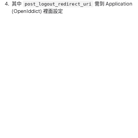
其中
需到 Application
post_logout_redirect_uri
(OpenIddict) 裡面設定
Allow logout endpoint：勾選
Post logout redirect uris：裡面加入登出後要導向的網
址
這樣登出後才會導向正確的網址