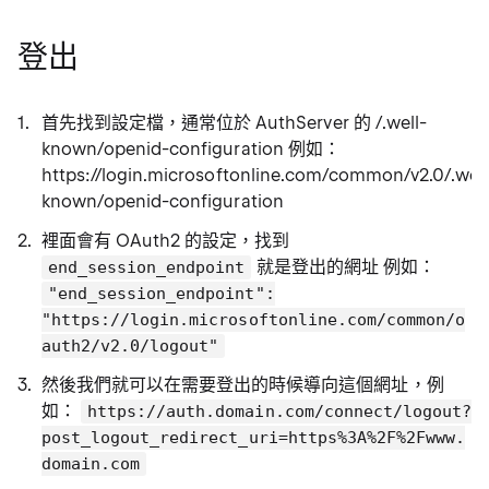
登出
首先找到設定檔，通常位於 AuthServer 的 /.well-
known/openid-configuration 例如：
https://login.microsoftonline.com/common/v2.0/.well
known/openid-configuration
裡面會有 OAuth2 的設定，找到
就是登出的網址 例如：
end_session_endpoint
"end_session_endpoint":
"https://login.microsoftonline.com/common/o
auth2/v2.0/logout"
然後我們就可以在需要登出的時候導向這個網址，例
如：
https://auth.domain.com/connect/logout?
post_logout_redirect_uri=https%3A%2F%2Fwww.
domain.com