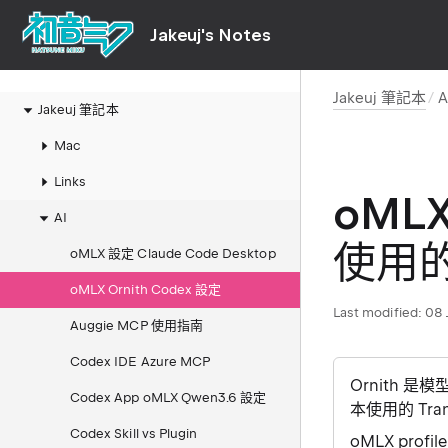
Jakeuj's Notes
Jakeuj 筆記本
A
Jakeuj 筆記本
Mac
Links
oMLX 
AI
使用
oMLX 設定 Claude Code Desktop
oMLX Ornith Codex 設定
Last modified:
08 
Auggie MCP 使用指南
Codex IDE Azure MCP
Ornith 是模
Codex App oMLX Qwen3.6 設定
本使用的 Tra
Codex Skill vs Plugin
oMLX profil