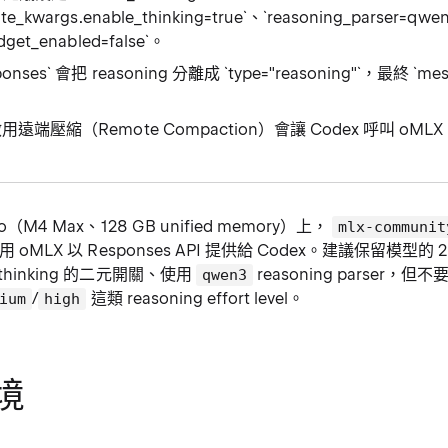
ate_kwargs.enable_thinking=true`、`reasoning_parser=qw
udget_enabled=false`。
sponses` 會把 reasoning 分離成 `type="reasoning"`，最終 `me
。
h 啟用遠端壓縮（Remote Compaction）會讓 Codex 呼叫 
ro（M4 Max、128 GB unified memory）上，
mlx-communit
 oMLX 以 Responses API 提供給 Codex。建議保留模型的 262
 thinking 的二元開關、使用
reasoning parser，但不要
qwen3
/
這類 reasoning effort level。
ium
high
境