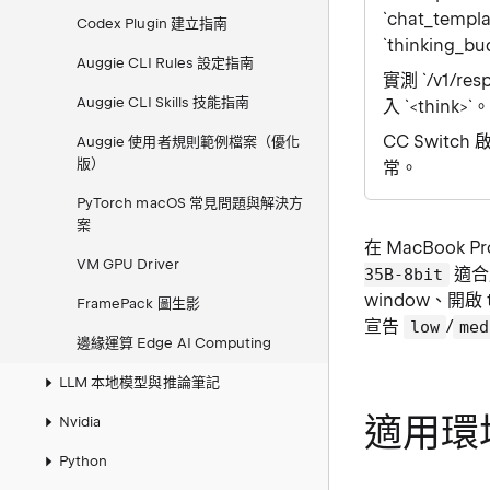
`chat_templ
Codex Plugin 建立指南
`thinking_b
Auggie CLI Rules 設定指南
實測 `/v1/re
Auggie CLI Skills 技能指南
入 `<think>`
CC Switc
Auggie 使用者規則範例檔案（優化
版）
常。
PyTorch macOS 常見問題與解決方
案
在 MacBook P
VM GPU Driver
適合用
35B-8bit
window、開啟
FramePack 圖生影
宣告
/
low
med
邊緣運算 Edge AI Computing
LLM 本地模型與推論筆記
適用環
Nvidia
Python