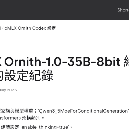
Short
I
oMLX Ornith Codex 設定
Ornith-1.0-35B-8bit
的設定紀錄
July 2026
型家族與模型權重；`Qwen3_5MoeForConditionalGeneration
nsformers 架構類別。
e 建議設定 `enable_thinking=true`、