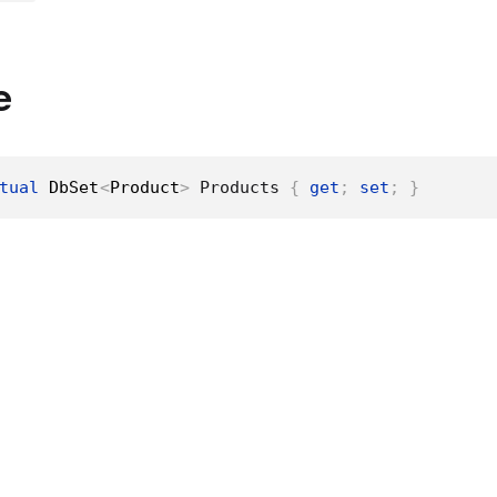
e
tual
DbSet
<
Product
>
 Products 
{
get
;
set
;
}