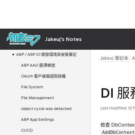
Nvidia
Python
C Sharp
Flutter
Jakeuj's Notes
SQL
ABP / ABP.IO 開發環境與安裝筆記
Jakeuj 筆記本
ABP AAD 選擇帳號
OAuth 客戶端驗證與授權
File System
DI 
File Management
Last modified:
12 
object cycle was detected
ABP App Settings
檢查 DbCont
CI/CD
AddDbContext