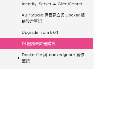
Identity-Server-4-ClientSecret
ABP Studio 專案建立與 Docker 相
依設定筆記
Upgrade from 5.0.1
DI 服務未註冊錯誤
Dockerfile 與 .dockerignore 實作
筆記
Cli
Testing
ABP.IO 文章
ABP.IO 新手教學
ASP.NET Boilerplate
Azure