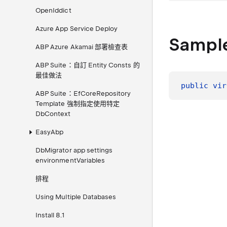
OpenIddict
Azure App Service Deploy
Sampl
ABP Azure Akamai 部署檢查表
ABP Suite：自訂 Entity Consts 的
最佳做法
public
vir
ABP Suite：EfCoreRepository
Template 強制指定使用特定
DbContext
EasyAbp
DbMigrator app settings
environmentVariables
排程
Using Multiple Databases
Install 8.1