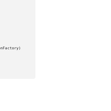
nFactory)

dAppService.cs
OutputDto, TGetListOutputDto, TKey, TGetListInput,