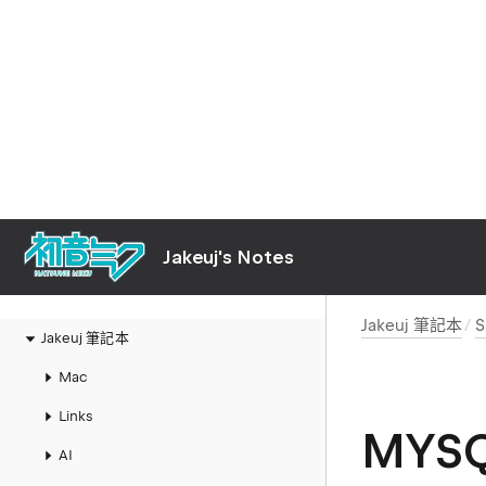
Jakeuj's Notes
Jakeuj 筆記本
Jakeuj 筆記本
Mac
Links
MYSQ
AI