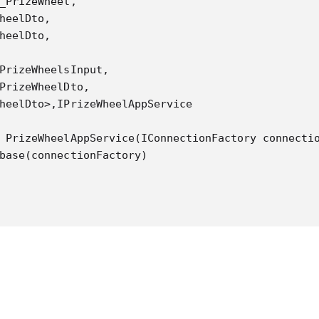
_PrizeWheel,

heelDto,

heelDto,

PrizeWheelsInput,

PrizeWheelDto,

heelDto>,IPrizeWheelAppService

 PrizeWheelAppService(IConnectionFactory connectio
base(connectionFactory)

：
aspnetboilerplate/src/Abp/Application/Services/AsyncCru
tract class ObManAsyncCrudAppService<TEntity, TGet