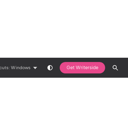
Get Writerside
cuts:
Windows