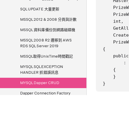
    Master
    PrizeW
SQL UPDATE 大量更新
    PrizeW
MSSQL 2012 & 2008 分頁與計數
    int,

    GetAll
MSSQL 資料庫備份到網路磁碟機
    Create
MSSQL 2008 R2 遷移到 AWS
    PrizeW
RDS SQL Server 2019
{

    public
MSSQL取得UnixTime時間戳記
        : 
MYSQL SQLEXCEPTION
    {

HANDLER 抓錯誤訊息
    }

MYSQL Dapper CRUD
}
Dapper Connection Factory
Dapper Bulk InsertOrUpdate
實作基底參照
ABP / ABP.IO 開發環境與安裝筆記
Azure
public abs