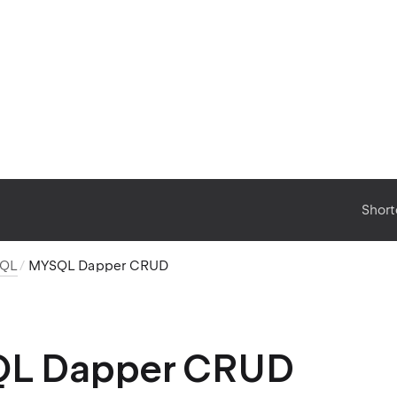
Short
SQL
MYSQL Dapper CRUD
L Dapper CRUD