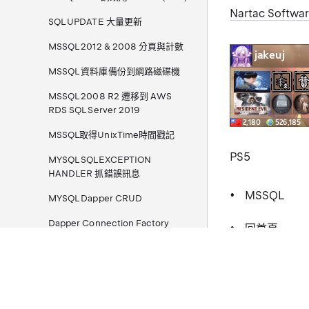
Nartac Softwa
SQL UPDATE 大量更新
MSSQL 2012 & 2008 分頁與計數
MSSQL 資料庫備份到網路磁碟機
MSSQL 2008 R2 遷移到 AWS
RDS SQL Server 2019
MSSQL取得UnixTime時間戳記
PS5
MYSQL SQLEXCEPTION
HANDLER 抓錯誤訊息
MSSQL
MYSQL Dapper CRUD
Dapper Connection Factory
回首頁
Dapper Bulk InsertOrUpdate
本文章從點部落遷移
ABP / ABP.IO 開發環境與安裝筆記
Azure