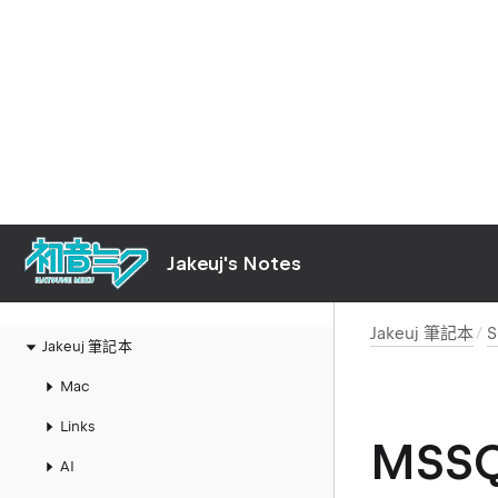
Jakeuj's Notes
Jakeuj 筆記本
Jakeuj 筆記本
Mac
Links
MSSQL
AI