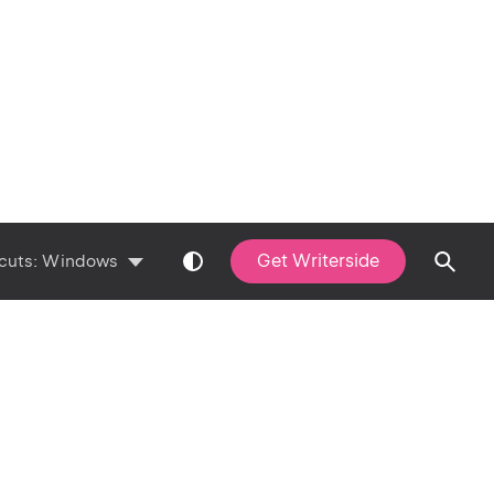
Get Writerside
cuts:
Windows