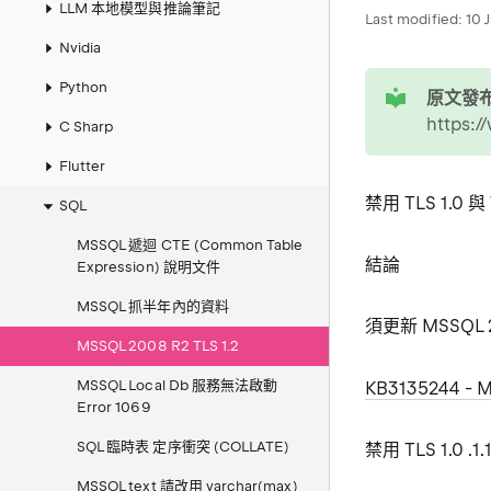
LLM 本地模型與推論筆記
Last modified:
10 
Nvidia
tip
Python
原文發布
https:
C Sharp
Flutter
禁用 TLS 1.0 
SQL
MSSQL 遞迴 CTE (Common Table
結論
Expression) 說明文件
MSSQL 抓半年內的資料
須更新 MSSQL 2
MSSQL 2008 R2 TLS 1.2
MSSQL Local Db 服務無法啟動
KB3135244 - M
Error 1069
SQL 臨時表 定序衝突 (COLLATE)
禁用 TLS 1.0 .1.
MSSQL text 請改用 varchar(max)