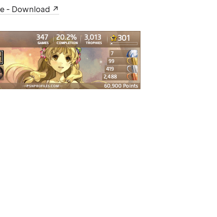
re - Download
至 Writerside