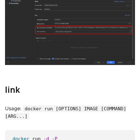
link
Usage:
docker run [OPTIONS] IMAGE [COMMAND]
[ARG...]
docker
 run 
-d
-P