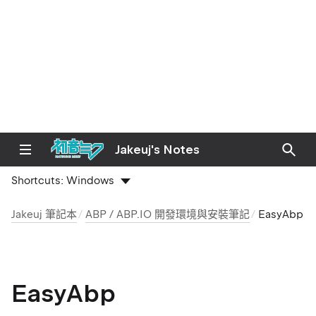
Jakeuj's Notes
Shortcuts:
Windows
Jakeuj 筆記本
ABP / ABP.IO 開發環境與安裝筆記
EasyAbp
EasyAbp