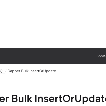
Short
SQL
Dapper Bulk InsertOrUpdate
r Bulk InsertOrUpdat