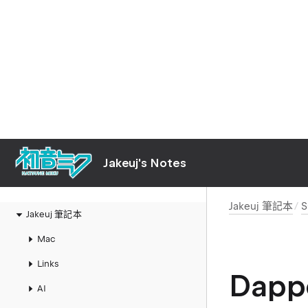
Jakeuj's Notes
Jakeuj 筆記本
Jakeuj 筆記本
Mac
Links
Dappe
AI