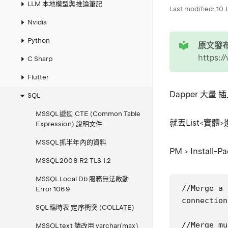
LLM 本地模型與推論筆記
Last modified:
10 
Nvidia
tip
Python
原文發布
https:
C Sharp
Flutter
Dapper 大量
SQL
MSSQL 遞迴 CTE (Common Table
就丟List<實
Expression) 說明文件
MSSQL 抓半年內的資料
PM > Install-P
MSSQL 2008 R2 TLS 1.2
MSSQL Local Db 服務無法啟動
//Merge a 
Error 1069
connection
SQL 臨時表 定序衝突 (COLLATE)
//Merge mu
MSSQL text 請改用 varchar(max)