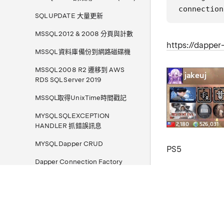
connection
SQL UPDATE 大量更新
MSSQL 2012 & 2008 分頁與計數
https://dapper
MSSQL 資料庫備份到網路磁碟機
MSSQL 2008 R2 遷移到 AWS
RDS SQL Server 2019
MSSQL取得UnixTime時間戳記
MYSQL SQLEXCEPTION
HANDLER 抓錯誤訊息
MYSQL Dapper CRUD
PS5
Dapper Connection Factory
C#
Dapper Bulk InsertOrUpdate
ABP / ABP.IO 開發環境與安裝筆記
Dapper
Azure