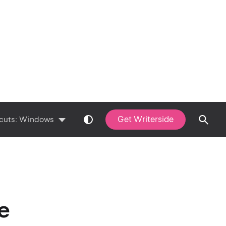
Get Writerside
cuts:
Windows
e