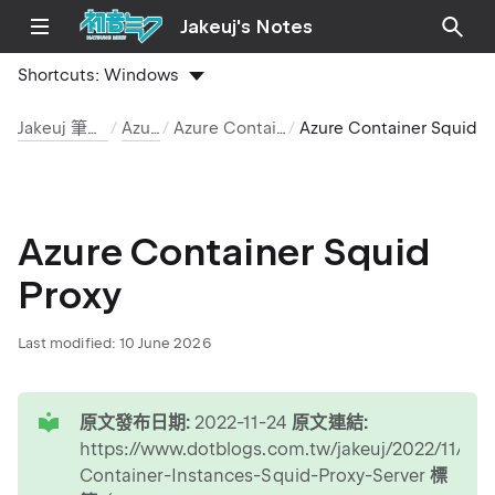
Jakeuj's Notes
Shortcuts:
Windows
Jakeuj 筆記本
Azure
Azure Container
Azure Container Squid Proxy
Azure Container Squid
Proxy
Last modified:
10 June 2026
tip
原文發布日期:
2022-11-24
原文連結:
https://www.dotblogs.com.tw/jakeuj/2022/11/24/
Container-Instances-Squid-Proxy-Server
標