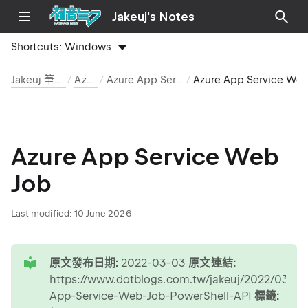
Jakeuj's Notes
Shortcuts:
Windows
Jakeuj 筆記本
Azure
Azure App Service
Azure App Service Web 
Azure App Service Web
Job
Last modified:
10 June 2026
tip
原文發布日期:
2022-03-03
原文連結:
https://www.dotblogs.com.tw/jakeuj/2022/03/03
App-Service-Web-Job-PowerShell-API
標籤: