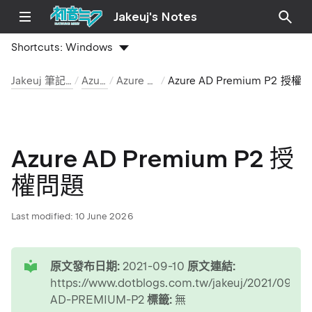
Jakeuj's Notes
Shortcuts:
Windows
Jakeuj 筆記本
Azure
Azure AD
Azure AD Premium P2 授權問題
Azure AD Premium P2 授
權問題
Last modified:
10 June 2026
tip
原文發布日期:
2021-09-10
原文連結:
https://www.dotblogs.com.tw/jakeuj/2021/09/1
AD-PREMIUM-P2
標籤:
無