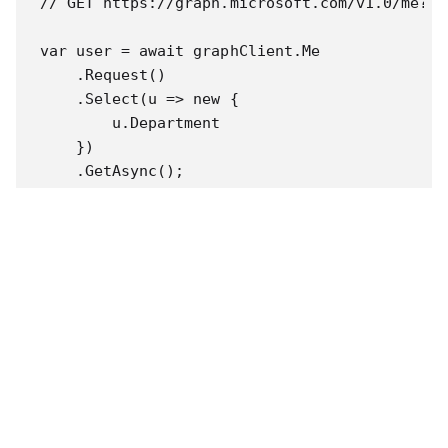
// GET https://graph.microsoft.com/v1.0/me?$s
var user = await graphClient.Me

    .Request()

    .Select(u => new {

        u.Department

    })

    .GetAsync();
其他還有甚麼
自己按需求
u.DisplayName,u.JobTitle
加
範例
active-directory-aspnetcore-webapp-openidconnect-
v2/2-WebApp-graph-user/2-1-Call-MSGraph at
master · Azure-Samples/active-directory-aspnetcore-