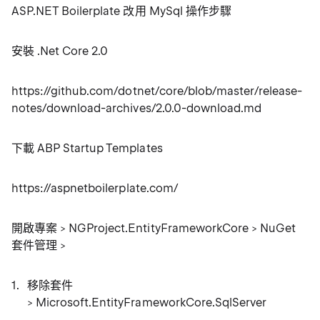
ASP.NET Boilerplate 改用 MySql 操作步驟
安裝 .Net Core 2.0
https://github.com/dotnet/core/blob/master/release-
notes/download-archives/2.0.0-download.md
下載 ABP Startup Templates
https://aspnetboilerplate.com/
開啟專案 > NGProject.EntityFrameworkCore > NuGet
套件管理 >
移除套件
> Microsoft.EntityFrameworkCore.SqlServer