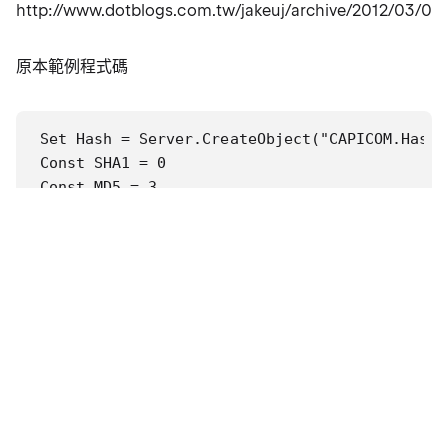
http://www.dotblogs.com.tw/jakeuj/archive/2012/03/03
原本範例程式碼
Set Hash = Server.CreateObject("CAPICOM.Hashed
Const SHA1 = 0

Const MD5 = 3

Hash.Algorithm = SHA1

Hash.Hash(Convert2Bytes(buf))

buf = Hash.Value

Set Util = Server.CreateObject("CAPICOM.Utilit
buf = Util.HexToBinary(buf)

b64 = Util.Base64Encode(buf)
替代程式碼