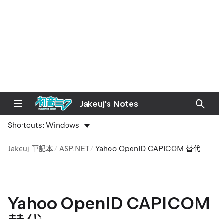
Jakeuj's Notes
Shortcuts:
Windows
Jakeuj 筆記本
ASP.NET
Yahoo OpenID CAPICOM 替代
Yahoo OpenID CAPICOM