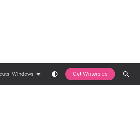
Get Writerside
cuts:
Windows