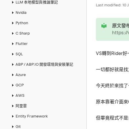
LLM 本地模型與推論筆記
Last modified:
10 
Nvidia
tip
Python
原文發布
https:/
C Sharp
Flutter
VS轉到Rider
SQL
ABP / ABP.IO 開發環境與安裝筆記
一切都好就是找
Azure
GCP
今天終於來找了
AWS
原本靠著介面來C
阿里雲
Entity Framework
但畢竟程式不是
Git