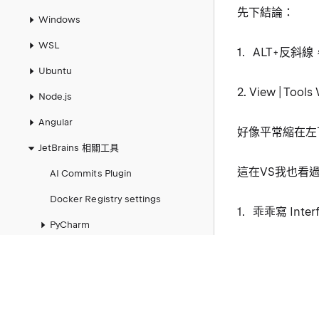
先下結論：
Windows
WSL
ALT+反斜
Ubuntu
2. View | Tools
Node.js
Angular
好像平常縮在左
JetBrains 相關工具
這在VS我也看
AI Commits Plugin
Docker Registry settings
乖乖寫 Inter
PyCharm
HttpClient
同場加映
Rider
跳到指定行
指定 dotnet SDK 版本