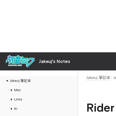
Jakeuj's Notes
Jakeuj 筆記本
J
Jakeuj 筆記本
Mac
Links
Rid
AI