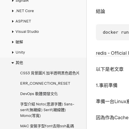
SignalR
.NET Core
結論
ASP.NET
Visual Studio
docker run
破解
Unity
redis - Officia
其他
以下是老文章
CSS3 背景圖片加半透明黑色遮色片
ERR_CONNECTION_RESET
1.事前準備
DevOps 軟體開發文化
準備一台Linu
字型介紹 Noto(思源字體) Sans-
serif(無襯線) Serif(襯線體)
Mono(等寬)
因為作為Cache
MAC 安裝字型font去除ssh亂碼