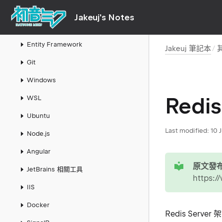
AWS
Jakeuj's Notes
阿里雲
Entity Framework
Jakeuj 筆記本
Git
Windows
Redi
WSL
Ubuntu
Last modified:
10 
Node.js
Angular
tip
原文發布
JetBrains 相關工具
https:/
IIS
Docker
Redis Serve