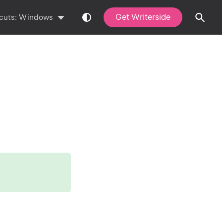
Get Writerside
cuts:
Windows