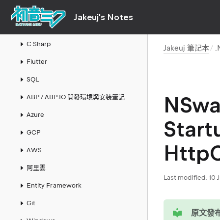
Nvidia
Jakeuj's Notes
Python
C Sharp
Jakeuj 筆記本
.
Flutter
SQL
NSwag
ABP / ABP.IO 開發環境與安裝筆記
Azure
Start
GCP
HttpC
AWS
阿里雲
Last modified:
10 
Entity Framework
Git
tip
原文發布