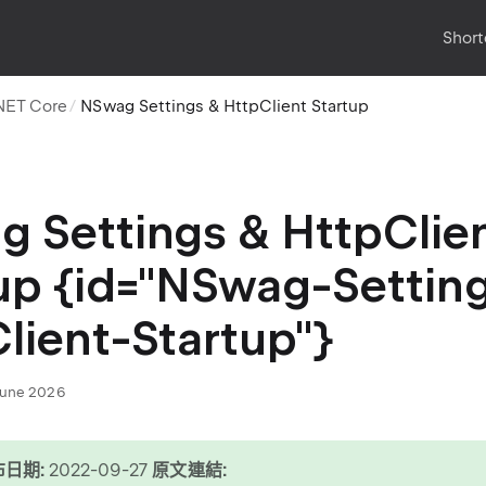
Short
NET Core
NSwag Settings & HttpClient Startup
 Settings & HttpClie
up {id="NSwag-Settin
lient-Startup"}
June 2026
日期:
2022-09-27
原文連結: