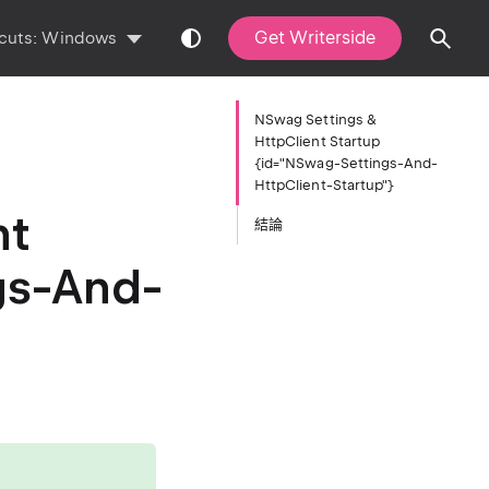
Get Writerside
cuts:
Windows
NSwag Settings &
HttpClient Startup
{id="NSwag-Settings-And-
HttpClient-Startup"}
nt
結論
gs-And-