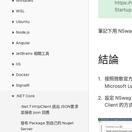
Windows
https:/
Startu
WSL
Ubuntu
筆記下用 NSwag
Node.js
Angular
JetBrains 相關工具
結論
IIS
Docker
按照微軟官方
SignalR
Microsoft L
.NET Core
設定 NSwag
Client 的方
.Net 7 HttpClient 送出 JSON要求
並接收 json 回應
發布 Package 到自己的 Nuget
Server