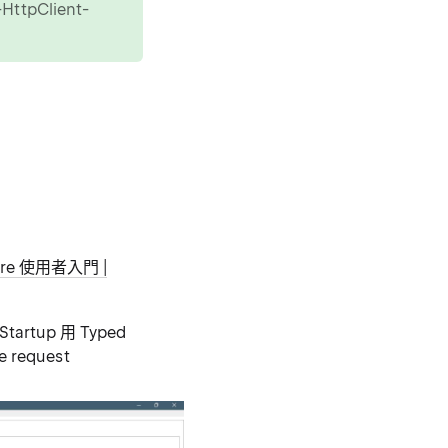
HttpClient-
ore 使用者入門 |
tup 用 Typed
 request