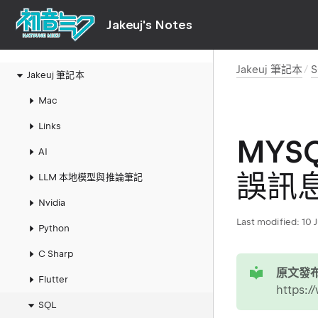
Jakeuj's Notes
Jakeuj 筆記本
Jakeuj 筆記本
Mac
Links
MYSQ
AI
誤訊
LLM 本地模型與推論筆記
Nvidia
Last modified:
10 
Python
C Sharp
tip
原文發布
Flutter
https:
SQL