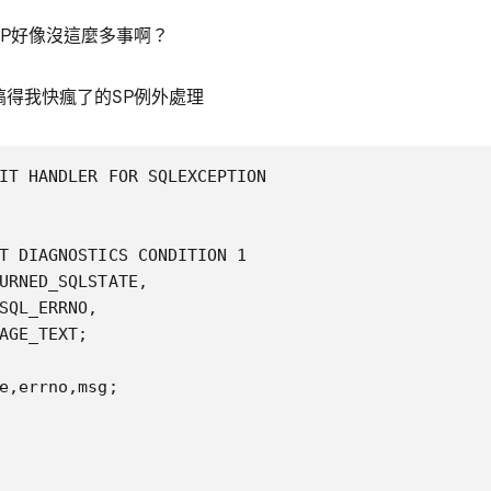
SP好像沒這麼多事啊？
搞得我快瘋了的SP例外處理
IT HANDLER FOR SQLEXCEPTION

T DIAGNOSTICS CONDITION 1

URNED_SQLSTATE,

SQL_ERRNO,

AGE_TEXT;

e,errno,msg;
