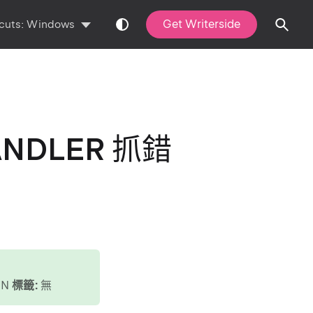
Get Writerside
cuts:
Windows
ANDLER 抓錯
ON
標籤:
無