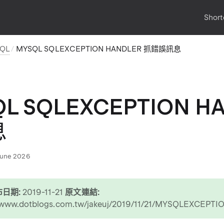
Short
SQL
MYSQL SQLEXCEPTION HANDLER 抓錯誤訊息
L SQLEXCEPTION H
息
June 2026
日期:
2019-11-21
原文連結:
//www.dotblogs.com.tw/jakeuj/2019/11/21/MYSQLEXCEPTI