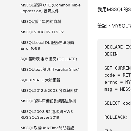
MSSQL 遞迴 CTE (Common Table
我用MSSQL的
Expression) 說明文件
MSSQL 抓半年內的資料
筆記下MYSQL
MSSQL 2008 R2 TLS 1.2
MSSQL Local Db 服務無法啟動
DECLARE EX
Error 1069
BEGIN

SQL 臨時表 定序衝突 (COLLATE)
GET CURREN
MSSQL text 請改用 varchar(max)
code = RET
SQL UPDATE 大量更新
errno = MY
msg = MESS
MSSQL 2012 & 2008 分頁與計數
MSSQL 資料庫備份到網路磁碟機
SELECT cod
MSSQL 2008 R2 遷移到 AWS
ROLLBACK;

RDS SQL Server 2019
MSSQL取得UnixTime時間戳記