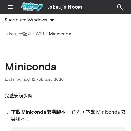
Jakeuj's Notes
Shortcuts:
Windows
Jakeuj 筆記本
WSL
Miniconda
Miniconda
Last modified:
12 February 2026
完整安裝步驟
下載 Miniconda 安裝腳本
： 首先，下載 Miniconda 安
裝腳本：