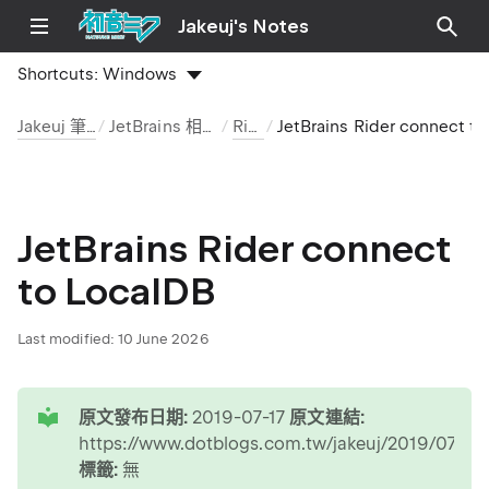
Jakeuj's Notes
Shortcuts:
Windows
Jakeuj 筆記本
JetBrains 相關工具
Rider
JetBrains Rider connect to LocalDB
JetBrains Rider connect
to LocalDB
Last modified:
10 June 2026
tip
原文發布日期:
2019-07-17
原文連結:
https://www.dotblogs.com.tw/jakeuj/2019/07/17
標籤:
無