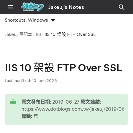
Jakeuj's Notes
Shortcuts:
Windows
Jakeuj 筆記本
IIS
IIS 10 架設 FTP Over SSL
IIS 10 架設 FTP Over SSL
Last modified:
10 June 2026
tip
原文發布日期:
2019-06-27
原文連結:
https://www.dotblogs.com.tw/jakeuj/2019/06/2
標籤:
無