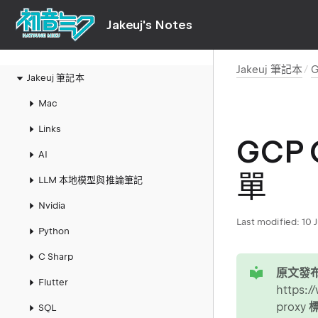
Jakeuj's Notes
Jakeuj 筆記本
Jakeuj 筆記本
Mac
Links
GCP 
AI
單
LLM 本地模型與推論筆記
Nvidia
Last modified:
10 
Python
C Sharp
tip
原文發布
Flutter
https:/
proxy
標
SQL