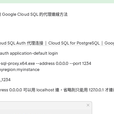
 Google Cloud SQL 的代理連線方法
ud SQL Auth 代理连接 | Cloud SQL for PostgreSQL | Goog
uth application-default login
sql-proxy.x64.exe --address 0.0.0.0 --port 1234
myregion:myinstance
1,1234
address 0.0.0.0 可以用 localhost 連，省略則只能用 127.0.0.1