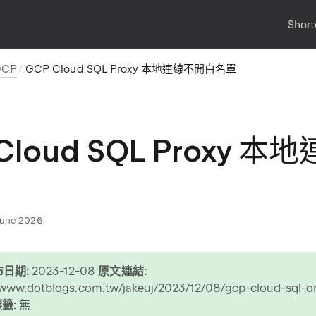
Short
GCP
GCP Cloud SQL Proxy 本地連線不開白名單
Cloud SQL Proxy
June 2026
日期:
2023-12-08
原文連結:
/www.dotblogs.com.tw/jakeuj/2023/12/08/gcp-cloud-sql-o
籤:
無