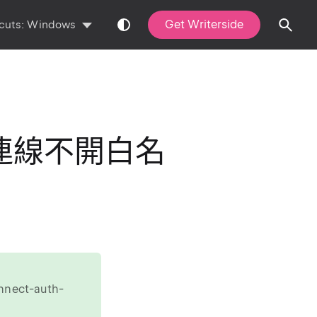
Get Writerside
cuts:
Windows
 本地連線不開白名
nnect-auth-