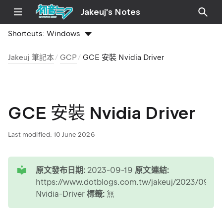
Jakeuj's Notes
Shortcuts:
Windows
Jakeuj 筆記本
GCP
GCE 安裝 Nvidia Driver
GCE 安裝 Nvidia Driver
Last modified:
10 June 2026
tip
原文發布日期:
2023-09-19
原文連結:
https://www.dotblogs.com.tw/jakeuj/2023/09/1
Nvidia-Driver
標籤:
無