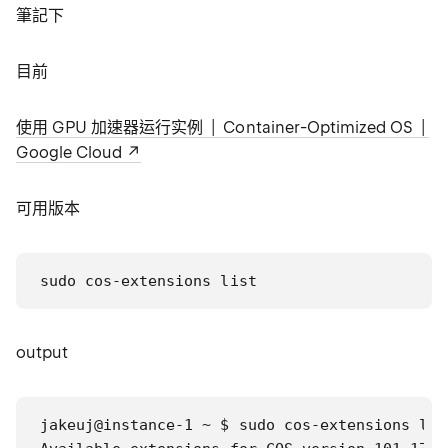
筆記下
目前
使用 GPU 加速器运行实例 | Container-Optimized OS |
Google Cloud
可用版本
sudo cos-extensions list
output
jakeuj@instance-1 ~ $ sudo cos-extensions list