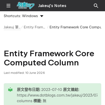
Jakeuj's Notes
Shortcuts:
Windows
Jakeuj 筆記本
Entity Framework
Entity Framework Core Computed
Entity Framework Core
Computed Column
Last modified:
10 June 2026
tip
原文發布日期:
2023-07-10
原文連結:
https://www.dotblogs.com.tw/jakeuj/2023/07/1
columns
標籤:
無