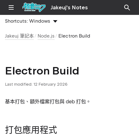
Jakeuj's Notes
Shortcuts:
Windows
Jakeuj 筆記本
Node.js
Electron Build
Electron Build
Last modified:
12 February 2026
基本打包、額外檔案打包與 deb 打包。
打包應用程式