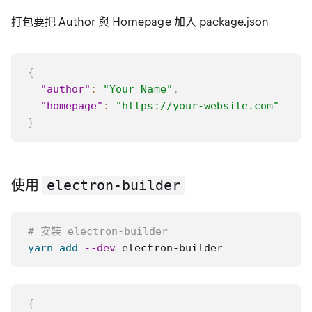
打包要把 Author 與 Homepage 加入 package.json
{
"author"
:
"Your Name"
,
"homepage"
:
"https://your-website.com"
}
使用
electron-builder
# 安裝 electron-builder
yarn
add
--dev
 electron-builder
{