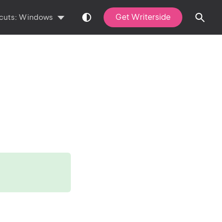
Get Writerside
cuts:
Windows
無