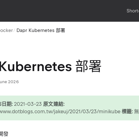
Short
ocker
Dapr Kubernetes 部署
 Kubernetes 部署
June 2026
日期:
2021-03-23
原文連結:
/www.dotblogs.com.tw/jakeuj/2021/03/23/minikube
標籤:
 開發