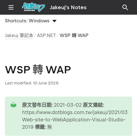
Jakeuj's Notes
Shortcuts:
Windows
Jakeuj 筆記本
ASP.NET
WSP 轉 WAP
WSP 轉 WAP
Last modified:
10 June 2026
tip
原文發布日期:
2021-03-02
原文連結:
https://www.dotblogs.com.tw/jakeuj/2021/03/02
Web-site-to-WebApplication-Visual-Studio-
2019
標籤:
無