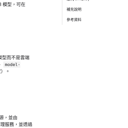
5B 模型，可在
補充說明
參考資料
5B 模型而不是雲端
、
model-
定）。
來源，並由
的推理服務，並透過