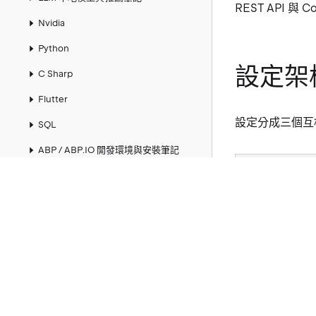
REST API 與 
Nvidia
Python
設定架
C Sharp
Flutter
設定分成三個互
SQL
ABP / ABP.IO 開發環境與安裝筆記
層級
Azure
GCP
Codex App
AWS
阿里雲
模型目錄
Entity Framework
oMLX 伺服器
Git