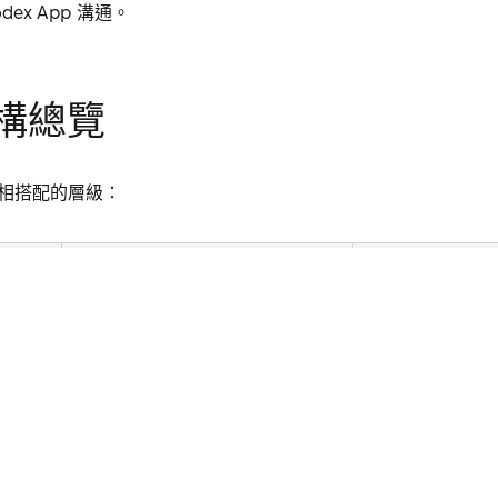
Codex App 溝通。
構總覽
相搭配的層級：
設定檔
職責
 主設定
指定使用哪種 pr
config.toml
描述模型的規格、c
model-catalogs/omlx.json
控制伺服器行為：
settings.json