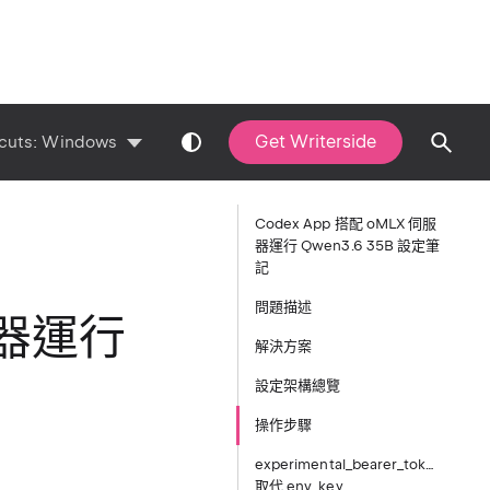
Get Writerside
cuts:
Windows
Codex App 搭配 oMLX 伺服
器運行 Qwen3.6 35B 設定筆
記
問題描述
服器運行
解決方案
設定架構總覽
操作步驟
experimental_bearer_token
取代 env_key