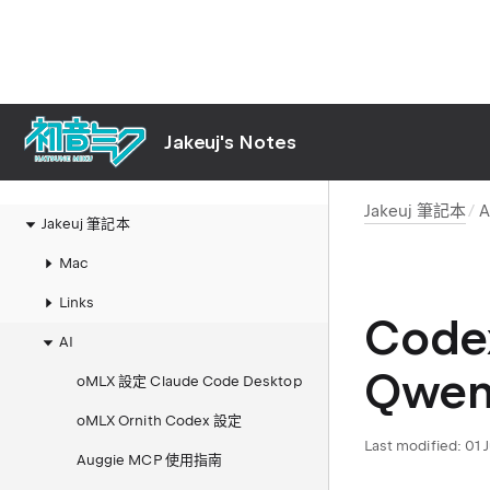
Jakeuj's Notes
Jakeuj 筆記本
A
Jakeuj 筆記本
Mac
Links
Cod
AI
Qwen
oMLX 設定 Claude Code Desktop
oMLX Ornith Codex 設定
Last modified:
01 
Auggie MCP 使用指南