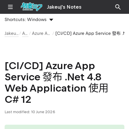
Jakeuj's Notes
Shortcuts:
Windows
Jakeuj 筆記本
Azure
Azure App Service
[CI/CD] Azure App Service 發布 .Net 4.8 Web Application 使用 C# 12
[CI/CD] Azure App
Service 發布 .Net 4.8
Web Application 使用
C# 12
Last modified:
10 June 2026
tip