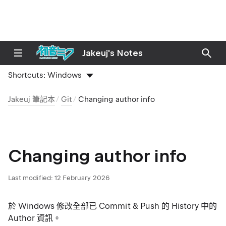
Jakeuj's Notes
Shortcuts:
Windows
Jakeuj 筆記本
Git
Changing author info
Changing author info
Last modified:
12 February 2026
於 Windows 修改全部已 Commit & Push 的 History 中的
Author 資訊。