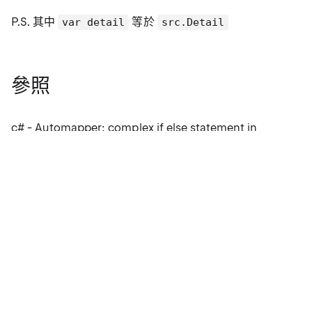
P.S. 其中
等於
var detail
src.Detail
參照
e
c# - Automapper: complex if else statement in
ForMember - Stack Overflow
switch 運算式 - 使用 'switch' 運算式評估模式比對運算式 |
Microsoft Learn