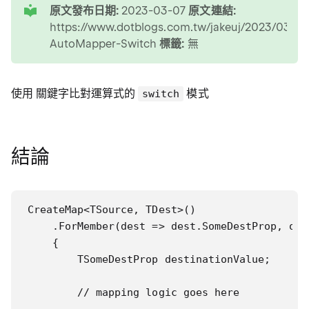
原文發布日期:
2023-03-07
原文連結:
https://www.dotblogs.com.tw/jakeuj/2023/03/0
AutoMapper-Switch
標籤:
無
使用 關鍵字比對運算式的
模式
switch
結論
CreateMap<TSource, TDest>()

    .ForMember(dest => dest.SomeDestProp, opt
    {

        TSomeDestProp destinationValue;

        // mapping logic goes here
