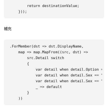
        return destinationValue;

    }));
補充
.ForMember(dst => dst.DisplayName,

    map => map.MapFrom((src, dst) =>

        src.Detail switch

        {

            var detail when detail.Option == 
            var detail when detail.Sex == "男
            var detail when detail.Sex == "女
            _ => default

        }

    ))