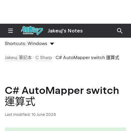
Jakeuj's Notes
Shortcuts:
Windows
Jakeuj 筆記本
C Sharp
C# AutoMapper switch 運算式
C# AutoMapper switch
運算式
Last modified:
10 June 2026
tip