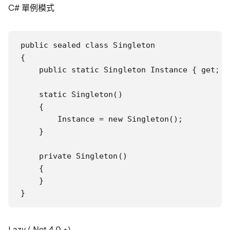
C# 單例模式
public sealed class Singleton

{

    public static Singleton Instance { get; p
    static Singleton()

    {

        Instance = new Singleton();

    }

    private Singleton()

    {

    }

}
Lazy (.Net 4.0 +)