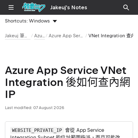
Jakeuj's Notes
Shortcuts:
Windows
Jakeuj 筆記本
Azure
Azure App Service
VNet Integration 查內網 
Azure App Service VNet
Integration 後如何查內網
IP
Last modified:
07 August 2026
會從 App Service
WEBSITE_PRIVATE_IP
Integration Subnet 的位址範圍指派，而且可能改