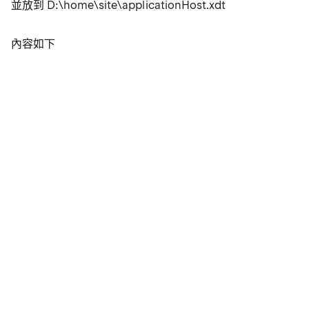
並放到 D:\home\site\applicationHost.xdt
內容如下
<?xml version="1.0"?>

<configuration xmlns:xdt="http://schemas.micr
  <system.applicationHost>

    <webLimits xdt:Transform="SetAttributes(c
  </system.applicationHost>

</configuration>
其中
就設定自己需要的時間
connectionTimeout
web.config