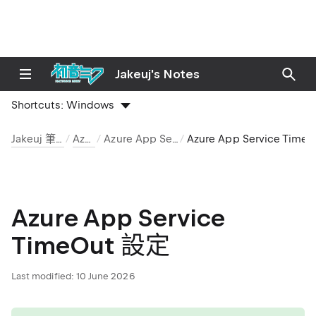
Jakeuj's Notes
Shortcuts:
Windows
Jakeuj 筆記本
Azure
Azure App Service
Azure App Service TimeOut 設定
Azure App Service
TimeOut 設定
Last modified:
10 June 2026
tip