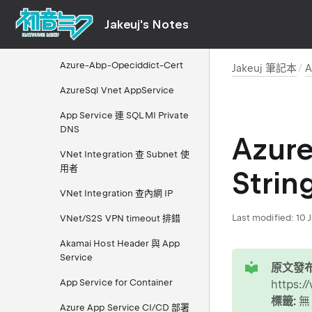
Azure Key Vault 自動輪替方案
Jakeuj's Notes
Azure Managed Identity 受控識
別
Azure-Abp-Opeciddict-Cert
Jakeuj 筆記本
A
AzureSql Vnet AppService
App Service 連 SQL MI Private
DNS
Azure
VNet Integration 查 Subnet 使
用者
Strin
VNet Integration 查內網 IP
Last modified:
10 
VNet/S2S VPN timeout 排錯
Akamai Host Header 與 App
tip
Service
原文發布
App Service for Container
https:/
標籤:
無
Azure App Service CI/CD 部署