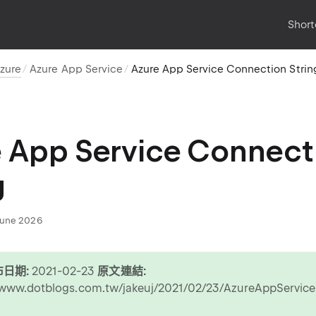
Short
zure
Azure App Service
Azure App Service Connection Strin
 App Service Connect
g
June 2026
日期:
2021-02-23
原文連結:
/www.dotblogs.com.tw/jakeuj/2021/02/23/AzureAppServic