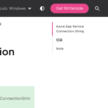
Get Writerside
cuts:
Windows
g
Azure App Service
Connection String
結論
ion
Note
eConnectionString