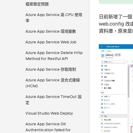
檔案鎖定問題
Azure App Service 高 CPU 使用
日前新增了一個 A
率
web.confi
資料庫，原來是終
Azure App Service 環境變數
Azure App Service Web Job
Azure App Service Delete Http
Method for Restful API
Azure App Service 存取限制
Azure App Service 混合式連線
(HCM)
Azure App Service TimeOut 設
定
Visual Studio Web Deploy
Azure App Service Git
Authentication failed for