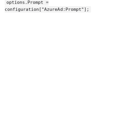
options.Prompt =
configuration["AzureAd:Prompt"];
範例程式碼
private void ConfigureAuthentication(ServiceC
    IConfiguration configuration)

{

    context.Services.AddAuthentication()

        .AddJwtBearer(options =>

        {

            options.Authority = configuration
            options.RequireHttpsMetadata =

                Convert.ToBoolean(configurati
            options.Audience = "PlmAPI";

        })

        .AddOpenIdConnect("AzureAdOpenId", "A