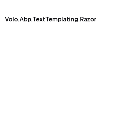
Volo.Abp.TextTemplating.Razor
dotnet add package Volo.Abp.TextTemplating.Ra
DomainModule.cs
[DependsOn(

    //...other dependencies

    //Add the new module dependency

    typeof(AbpTextTemplatingRazorModule)

)]

public class MyProjectNameDomainModule : AbpMo
{
