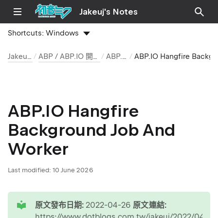
Jakeuj's Notes
Shortcuts:
Windows
Jakeuj 筆記本
ABP / ABP.IO 開發環境與安裝筆記
ABP.IO 文章
ABP.IO Hangfire Background Job And Worker
ABP.IO Hangfire
Background Job And
Worker
Last modified:
10 June 2026
tip
原文發布日期:
2022-04-26
原文連結:
https://www.dotblogs.com.tw/jakeuj/2022/04/26