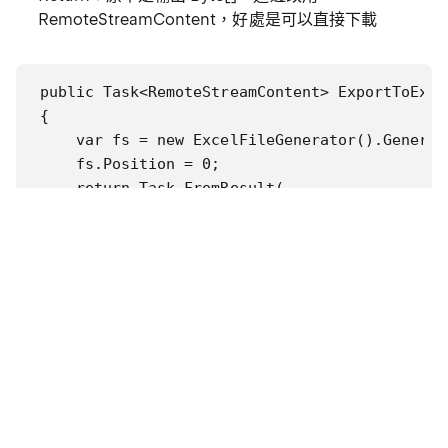
RemoteStreamContent，好處是可以直接下載
public Task<RemoteStreamContent> ExportToExcel
{

    var fs = new ExcelFileGenerator().Generate
    fs.Position = 0;

    return Task.FromResult(

        new RemoteStreamContent(fs,$"test_{Da
}
注意：
fs.Position = 0;
是吃 Stream，所以
RemoteStreamContent
ExcelFileGenerator 要從
改回傳
Byte[]
MemoryStream