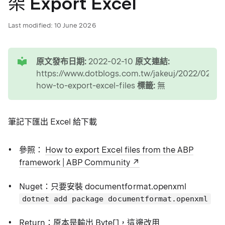
架 Export Excel
Last modified:
10 June 2026
tip
原文發布日期:
2022-02-10
原文連結:
https://www.dotblogs.com.tw/jakeuj/2022/02/10
how-to-export-excel-files
標籤:
無
筆記下匯出 Excel 給下載
參照：
How to export Excel files from the ABP
framework | ABP Community
Nuget：只要安裝 documentformat.openxml
dotnet add package documentformat.openxml
Return：原本是輸出 Byte[]，這邊改用