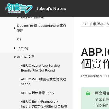
Jakeuj's Notes
Upgrade from 5.0.1
DI 服務未註冊錯誤
Jakeuj 筆記本
Dockerfile 與 .dockerignore 實作
筆記
Cli
ABP
Testing
ABP.IO 文章
個實
ABP.IO Azure App Service
Bundle File Not Found
Last modified:
10 
ABP.IO WEB應用程式框架 快取
cache
tip
ABP.IO 最佳實踐 Entity
原文發布
https:/
ABP.IO EntityFramework
implem
Insert 時指定識別欄位 Id 自動增