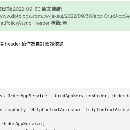
日期:
2022-09-30
原文連結:
//www.dotblogs.com.tw/jakeuj/2022/09/30/abp-CrudAppSe
etPolicyAsync-Header
標籤:
無
 header 值作為自訂驗證依據
ss OrderAppService : CrudAppService<Order, OrderDt
e readonly IHttpContextAccessor _httpContextAccess
 OrderAppService(
