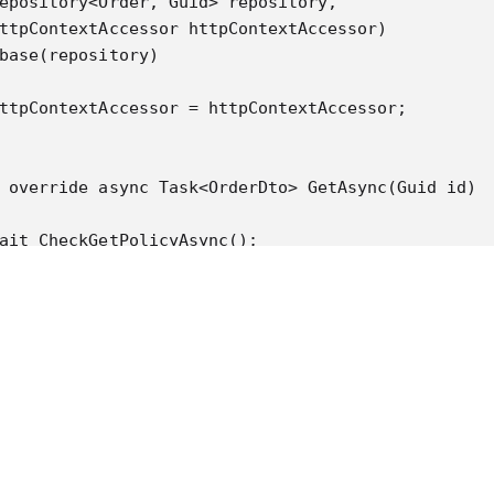
epository<Order, Guid> repository,

ttpContextAccessor httpContextAccessor)

base(repository)

ttpContextAccessor = httpContextAccessor;

 override async Task<OrderDto> GetAsync(Guid id)

ait CheckGetPolicyAsync();

turn new OrderDto();

ted override Task CheckGetPolicyAsync()

r authorization = _httpContextAccessor?.HttpContex
  .Request.Headers.Authorization.FirstOrDefault();
 (authorization == "P@ssw0rd")

  return Task.CompletedTask;
