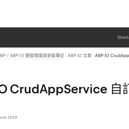
Short
ABP / ABP.IO 開發環境與安裝筆記
ABP.IO 文章
ABP.IO CrudAp
IO CrudAppService 自
June 2026