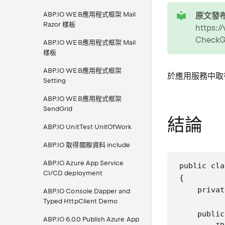
tip
ABP.IO WEB應用程式框架 Mail
原文發布
Razor 樣板
https:
CheckG
ABP.IO WEB應用程式框架 Mail
樣板
ABP.IO WEB應用程式框架
於應用服務中取得
Setting
ABP.IO WEB應用程式框架
SendGrid
結論
ABP.IO UnitTest UnitOfWork
ABP.IO 取得關聯資料 include
ABP.IO Azure App Service
public cla
CI/CD deployment
{

    privat
ABP.IO Console Dapper and
Typed HttpClient Demo
    public
ABP.IO 6.0.0 Publish Azure App