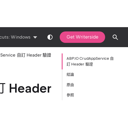
Get Writerside
cuts:
Windows
pService 自訂 Header 驗證
ABP.IO CrudAppService 自
訂 Header 驗證
結論
訂 Header
原由
參照