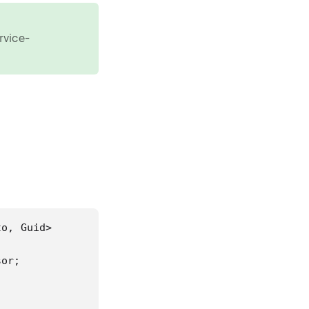
rvice-
o, Guid>

or;
