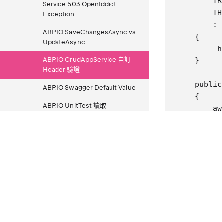
        IR
Service 503 OpenIddict
        IH
Exception
        : 
ABP.IO SaveChangesAsync vs
    {

UpdateAsync
        _h
ABP.IO CrudAppService 自訂
    }

Header 驗證
    public
ABP.IO Swagger Default Value
    {

ABP.IO UnitTest 讀取
        aw
appsettings.json
        re
    }

ABP.IO BackgroundWorker
UOW 例外
    protec
ABP.IO Bundle File Not Found
    {

ABP.IO Background Job
        va
          
ABP.IO Hangfire Background
        if
Job And Worker
          